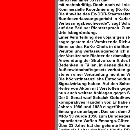
(MRG) Nummer 53 ist da-
mit rechtskräftig. Doch noch will 
Kommerzielle Koordinierung (Ko-Ko
Die Anwälte des Ex-DDR-Staatssekre
Bundesverfassungsgericht in Karlsru
Verfassungsbeschwerde", sagt Schal
auf den Berliner Richterspruch. Zum 
Urteilsbegründung.
Einer Verurteilung des 65jährigen s
sagte gestern der Vorsitzende Rieh-t
Einreise des KoKo-Chefs in die Bun
Verurteilung verfassungsrechtlich 
der Vorsitzende Richter der damali
Anwendung der Strafvorschrift des 
Bedenken in Fällen, in denen die 
Außenwirtschaftsgesetz verboten ge
stehen einer Verurteilung nicht im 
Die höchstinstanzliche Entscheidu
Signalwirkung haben. Auf den Schrei
Reihe von Akten mit Verstößen geg
nun auch weitere Anklagen gegen S
Der 5. Senat warf Schalck-Golodkow
konspiratives Handeln vor. Er habe
Jahren 1986 und 1989 eingeführten
Embargo unterlagen. Das seit dem J
MRG 53 wurde 1950 zum Bundesgeset
importierten Waffen Embargo-Güter.
Über 23 Jahre hat der gelernte Fe