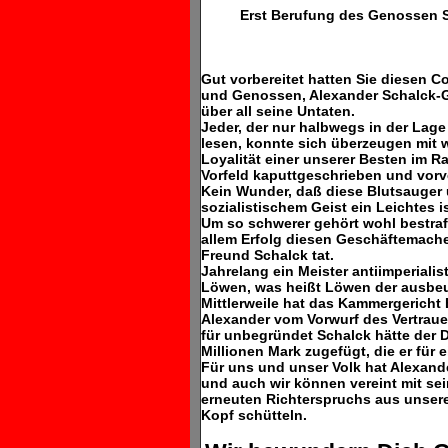
Erst Berufung des Genossen 
Gut vorbereitet hatten Sie diesen 
und Genossen, Alexander Schalck-
über all seine Untaten.
Jeder, der nur halbwegs in der Lag
lesen, konnte sich überzeugen mit w
Loyalität einer unserer Besten im R
Vorfeld kaputtgeschrieben und vorve
Kein Wunder, daß diese Blutsauger 
sozialistischem Geist ein Leichtes 
Um so schwerer gehört wohl bestraft
allem Erfolg diesen Geschäftemacher
Freund Schalck tat.
Jahrelang ein Meister antiimperialis
Löwen, was heißt Löwen der ausbe
Mittlerweile hat das Kammergericht 
Alexander vom Vorwurf des Vertraue
für unbegründet Schalck hätte der 
Millionen Mark zugefügt, die er fü
Für uns und unser Volk hat Alexand
und auch wir können vereint mit sei
erneuten Richterspruchs aus unser
Kopf schütteln.