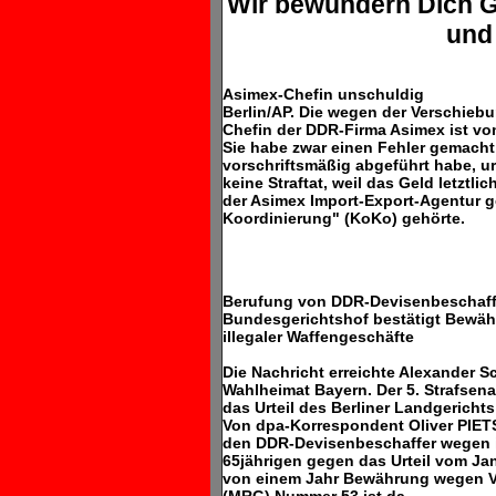
Wir bewundern Dich 
und
Asimex-Chefin unschuldig
Berlin/AP. Die wegen der Verschie
Chefin der DDR-Firma Asimex ist vo
Sie habe zwar einen Fehler gemacht,
vorschriftsmäßig abgeführt habe, ur
keine Straftat, weil das Geld letztli
der Asimex Import-Export-Agentur g
Koordinierung" (KoKo) gehörte.
Berufung von DDR-Devisenbeschaff
Bundesgerichtshof bestätigt Bewäh
illegaler Waffengeschäfte
Die Nachricht erreichte Alexander 
Wahlheimat Bayern. Der 5. Strafsena
das Urteil des Berliner Landgericht
Von dpa-Korrespondent Oliver PI
den DDR-Devisenbeschaffer wegen il
65jährigen gegen das Urteil vom Jan
von einem Jahr Bewährung wegen Ve