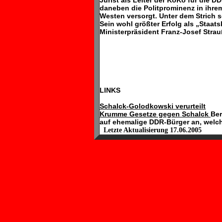
Jurist als Leiter der KoKo für die 
daneben die Politprominenz in ihr
Westen versorgt. Unter dem Strich so
Sein wohl größter Erfolg als „Staat
Ministerpräsident Franz-Josef Strau
LINKS
Schalck-Golodkowski verurteilt
Krumme Gesetze gegen Schalck
Ber
auf ehemalige DDR-Bürger an, welc
Letzte Aktualisierung
17.06.2005